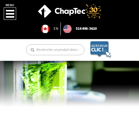
MENU
EN
514 498-3620