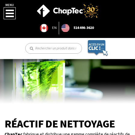
MENU
EN
514 498-3620
RÉACTIF DE NETTOYAGE
ChapTec
fabrique et distribue une gamme complète de réactifs de