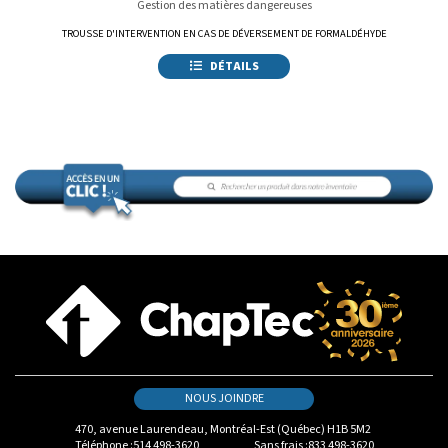
Gestion des matières dangereuses
TROUSSE D'INTERVENTION EN CAS DE DÉVERSEMENT DE FORMALDÉHYDE
DÉTAILS
NOUS JOINDRE
470, avenue Laurendeau, Montréal-Est (Québec) H1B 5M2
Téléphone :
514 498-3620
Sans frais :
833 498-3620