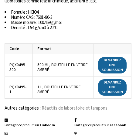
laboratoires comme réactif chimique, acidifiante...Etc.
Formule : HClO4
Numéro CAS : 7601-90-3
Masse molaire : 100.459 g/mol
Densité : 1.54 g/cm3 à 20°C
Code
Format
DEMANDEZ
PQX0495-
500 ML, BOUTEILLE EN VERRE
UNE
500
AMBRÉ
SOUMISSION
DEMANDEZ
PQX0495-
1 L, BOUTEILLE EN VERRE
UNE
1
AMBRÉ
SOUMISSION
Autres catégories :
Réactifs de laboratoire et tampons
Partager ce produit sur
LinkedIn
Partager ce produit sur
Facebook