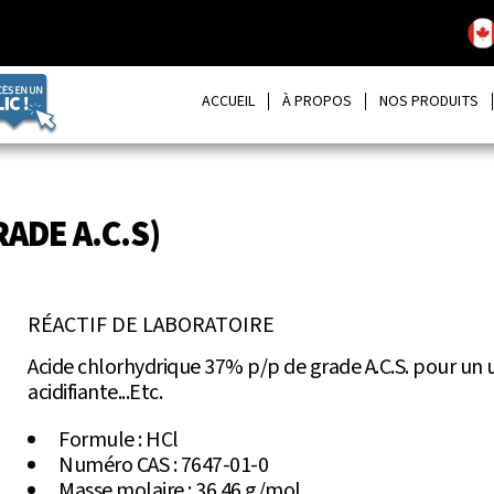
ACCUEIL
À PROPOS
NOS PRODUITS
ADE A.C.S)
RÉACTIF DE LABORATOIRE
Acide chlorhydrique 37% p/p de grade A.C.S. pour un 
acidifiante...Etc.
Formule : HCl
Numéro CAS : 7647-01-0
Masse molaire : 36.46 g/mol