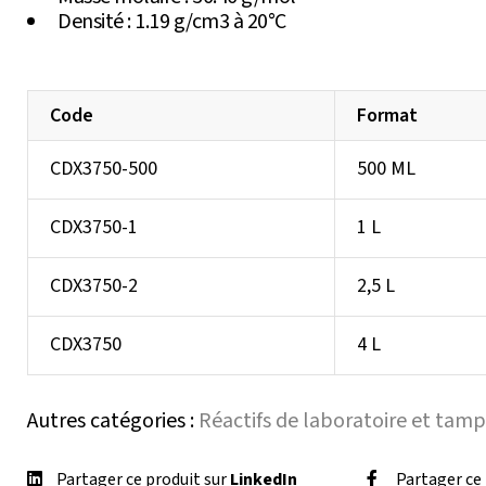
Densité : 1.19 g/cm3 à 20°C
Code
Format
CDX3750-500
500 ML
CDX3750-1
1 L
CDX3750-2
2,5 L
CDX3750
4 L
Autres catégories :
Réactifs de laboratoire et tam
Partager ce produit sur
LinkedIn
Partager ce