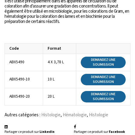
Il est utilisé principalement dans les appareils de circulation ou de
coloration afin d'assurer une gradation des concentrations. Il peut
également être utilisé en microbiologie, pour les colorations de Gram, en
hématologie pour la coloration des lames et en biochimie pour la
préparation de certains réactifs.
Code
Format
DEMANDEZ UNE
ABX5490
4 X 3,78 L
SOUMISSION
DEMANDEZ UNE
ABX5490-10
10 L
SOUMISSION
DEMANDEZ UNE
ABX5490-20
20 L
SOUMISSION
Autres catégories :
Histologie
,
Hématologie
,
Histologie
Partager ce produit sur
LinkedIn
Partager ce produit sur
Facebook