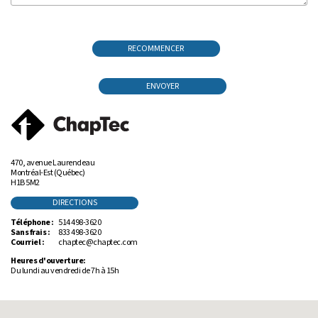
RECOMMENCER
ENVOYER
470, avenue Laurendeau
Montréal-Est (Québec)
H1B 5M2
DIRECTIONS
Téléphone :
514 498-3620
Sans frais :
833 498-3620
Courriel :
chaptec@chaptec.com
Heures d'ouverture:
Du lundi au vendredi de 7h à 15h