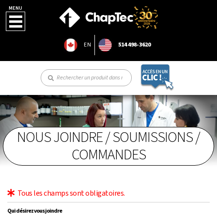
MENU
EN
514 498-3620
NOUS JOINDRE / SOUMISSIONS /
COMMANDES
Tous les champs sont obligatoires.
Qui désirez vous joindre