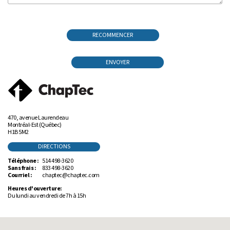
RECOMMENCER
ENVOYER
470, avenue Laurendeau
Montréal-Est (Québec)
H1B 5M2
DIRECTIONS
Téléphone :
514 498-3620
Sans frais :
833 498-3620
Courriel :
chaptec@chaptec.com
Heures d'ouverture:
Du lundi au vendredi de 7h à 15h