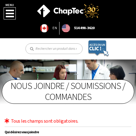
MENU
EN
514 498-3620
NOUS JOINDRE / SOUMISSIONS /
COMMANDES
Tous les champs sont obligatoires.
Qui désirez vous joindre