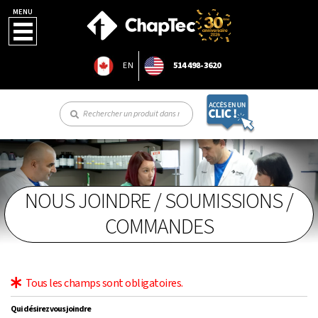
MENU
EN
514 498-3620
NOUS JOINDRE / SOUMISSIONS /
COMMANDES
Tous les champs sont obligatoires.
Qui désirez vous joindre