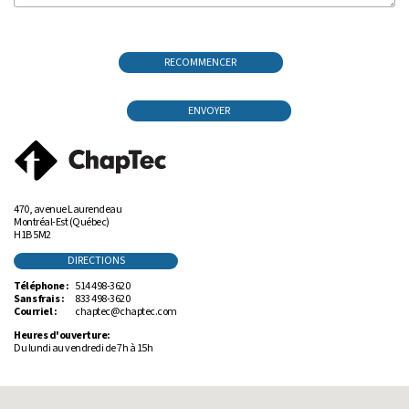
RECOMMENCER
ENVOYER
470, avenue Laurendeau
Montréal-Est (Québec)
H1B 5M2
DIRECTIONS
Téléphone :
514 498-3620
Sans frais :
833 498-3620
Courriel :
chaptec@chaptec.com
Heures d'ouverture:
Du lundi au vendredi de 7h à 15h