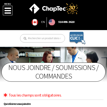
MENU
EN
514 498-3620
NOUS JOINDRE / SOUMISSIONS /
COMMANDES
Tous les champs sont obligatoires.
Qui désirez vous joindre