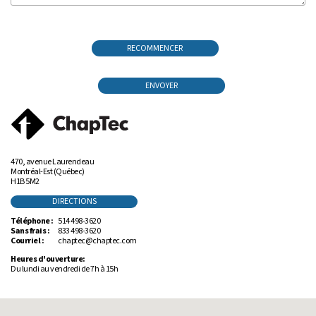
RECOMMENCER
ENVOYER
470, avenue Laurendeau
Montréal-Est (Québec)
H1B 5M2
DIRECTIONS
Téléphone :
514 498-3620
Sans frais :
833 498-3620
Courriel :
chaptec@chaptec.com
Heures d'ouverture:
Du lundi au vendredi de 7h à 15h