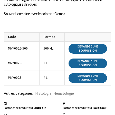
les frottis sanguins et de moelle osseuse, ainsi que les échantillons
cytologiques cliniques.
Souvent combiné avec le colorant Giemsa.
Code
Format
DEMANDEZ UNE
MNY0025-500
500 ML
SOUMISSION
DEMANDEZ UNE
MNY0025-1
1 L
SOUMISSION
DEMANDEZ UNE
MNY0025
4 L
SOUMISSION
Autres catégories :
Histologie
,
Hématologie
Partager ce produit sur
LinkedIn
Partager ce produit sur
Facebook