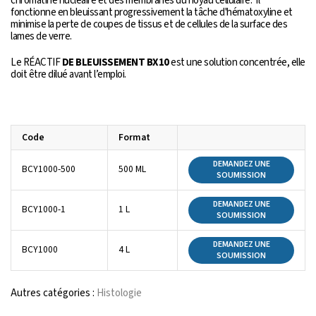
chromatine nucléaire et des membranes du noyau cellulaire. Il
fonctionne en bleuissant progressivement la tâche d'hématoxyline et
minimise la perte de coupes de tissus et de cellules de la surface des
lames de verre.
Le RÉACTIF
DE BLEUISSEMENT BX10
est une solution concentrée, elle
doit être dilué avant l’emploi.
Code
Format
DEMANDEZ UNE
BCY1000-500
500 ML
SOUMISSION
DEMANDEZ UNE
BCY1000-1
1 L
SOUMISSION
DEMANDEZ UNE
BCY1000
4 L
SOUMISSION
Autres catégories :
Histologie