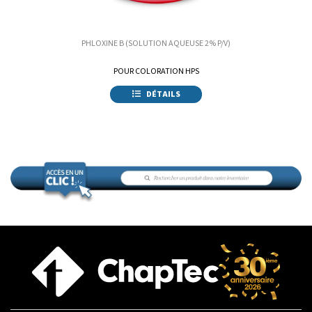
PHLOXINE B (SOLUTION AQUEUSE 2% P/V)
POUR COLORATION HPS
DÉTAILS